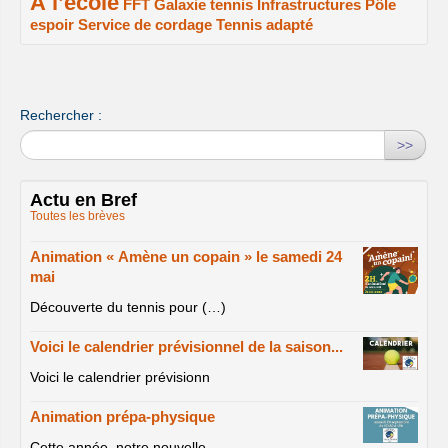
À l’école
2/2
1/2
1/2
1/2
FFT
Galaxie tennis
Infrastructures
Pôle
espoir
Service de cordage
Tennis adapté
1/2
1/2
1/2
Rechercher :
>>
Actu en Bref
Toutes les brèves
Animation « Amène un copain » le samedi 24
mai
Découverte du tennis pour (…)
Voici le calendrier prévisionnel de la saison...
Voici le calendrier prévisionn
Animation prépa-physique
Cette année, notre nouvelle