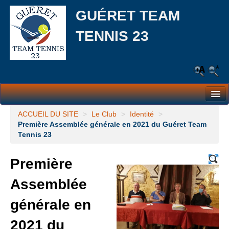
GUÉRET TEAM
TENNIS 23
Le Club
ACCUEIL DU SITE
>
Le Club
>
Identité
>
Première Assemblée générale en 2021 du Guéret Team
Les équipes
Tennis 23
L’école de tennis
Première
Responsabilité Sociale et Environnementale (RSE)
Assemblée
Partenaires
générale en
Actualités
2021 du