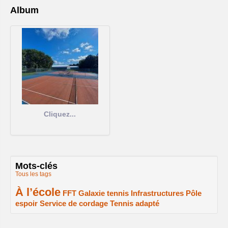
Album
Cliquez...
Mots-clés
Tous les tags
À l’école
2/2
1/2
1/2
1/2
FFT
Galaxie tennis
Infrastructures
Pôle
espoir
Service de cordage
Tennis adapté
1/2
1/2
1/2