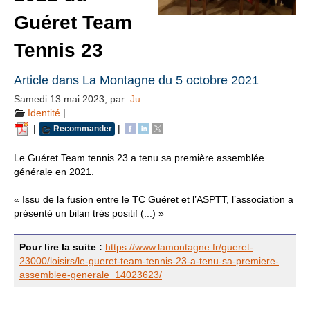
Guéret Team
Tennis 23
Article dans La Montagne du 5 octobre 2021
Samedi 13 mai 2023
,
par
Ju
Identité
|
|
|
Recommander
Le Guéret Team tennis 23 a tenu sa première assemblée
générale en 2021.
« Issu de la fusion entre le TC Guéret et l’ASPTT, l’association a
présenté un bilan très positif (...) »
Pour lire la suite :
https://www.lamontagne.fr/gueret-
23000/loisirs/le-gueret-team-tennis-23-a-tenu-sa-premiere-
assemblee-generale_14023623/