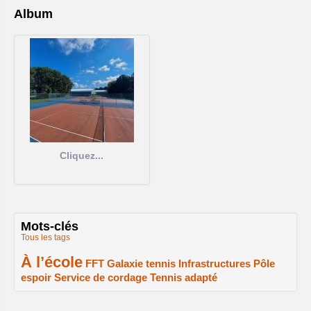
Album
Cliquez...
Mots-clés
Tous les tags
À l’école
2/2
1/2
1/2
1/2
FFT
Galaxie tennis
Infrastructures
Pôle
espoir
Service de cordage
Tennis adapté
1/2
1/2
1/2