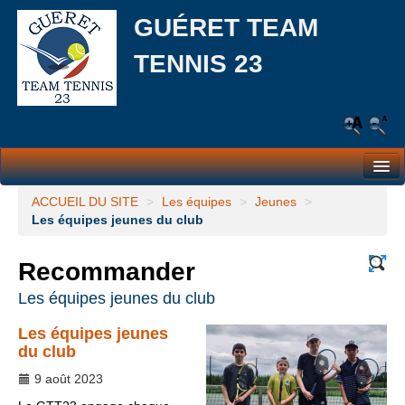
GUÉRET TEAM
TENNIS 23
Le Club
ACCUEIL DU SITE
>
Les équipes
>
Jeunes
>
Les équipes jeunes du club
Les équipes
Recommander
L’école de tennis
Les équipes jeunes du club
Responsabilité Sociale et Environnementale (RSE)
Les équipes jeunes
Partenaires
du club
Actualités
9 août 2023