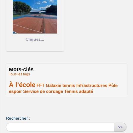
Cliquez...
Mots-clés
Tous les tags
À l’école
2/2
1/2
1/2
1/2
FFT
Galaxie tennis
Infrastructures
Pôle
espoir
Service de cordage
Tennis adapté
1/2
1/2
1/2
Rechercher :
>>