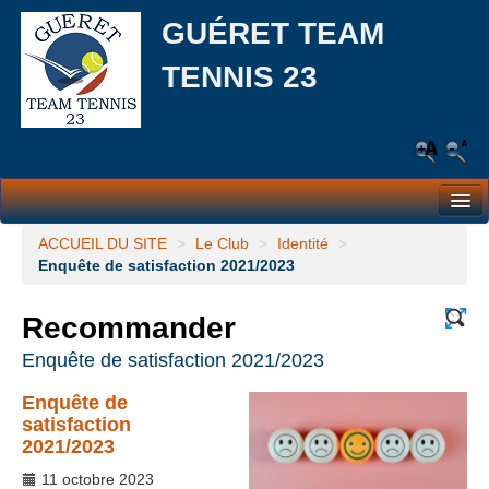
GUÉRET TEAM
TENNIS 23
Le Club
ACCUEIL DU SITE
>
Le Club
>
Identité
>
Enquête de satisfaction 2021/2023
Les équipes
Recommander
L’école de tennis
Enquête de satisfaction 2021/2023
Responsabilité Sociale et Environnementale (RSE)
Enquête de
Partenaires
satisfaction
2021/2023
Actualités
11 octobre 2023