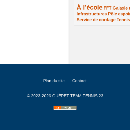
À l’école
2/2
1/2
1/2
FFT
Galaxie 
Infrastructures
Pôle espoi
1/2
1/2
Service de cordage
Tennis
1/2
1/2
Plan du site
Contact
© 2023-2026 GUÉRET TEAM TENNIS 23