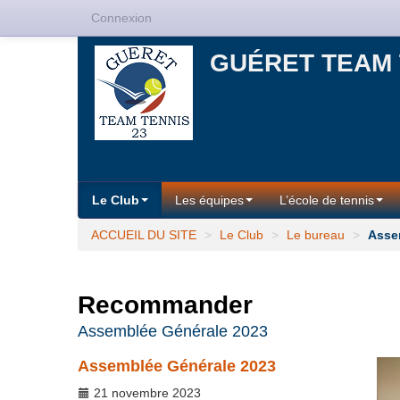
Connexion
GUÉRET TEAM 
Le Club
Les équipes
L’école de tennis
ACCUEIL DU SITE
>
Le Club
>
Le bureau
>
Asse
Recommander
Assemblée Générale 2023
Assemblée Générale 2023
21 novembre 2023