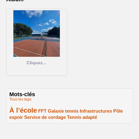
Cliquez...
Mots-clés
Tous les tags
À l’école
2/2
1/2
1/2
1/2
FFT
Galaxie tennis
Infrastructures
Pôle
espoir
Service de cordage
Tennis adapté
1/2
1/2
1/2