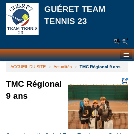
GUÉRET TEAM
TENNIS 23
Le Club
ACCUEIL DU SITE
>
Actualités
>
TMC Régional 9 ans
Les équipes
TMC Régional
L’école de tennis
9 ans
Responsabilité Sociale et Environnementale (RSE)
Partenaires
Actualités