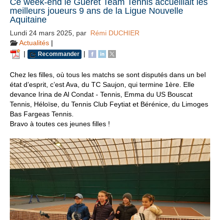
Ce week-end le Guéret Team Tennis accueillait les
meilleurs joueurs 9 ans de la Ligue Nouvelle
Aquitaine
Lundi 24 mars 2025
,
par
Rémi DUCHIER
Actualités
|
|
|
Recommander
Chez les filles, où tous les matchs se sont disputés dans un bel
état d’esprit, c’est Ava, du TC Saujon, qui termine 1ère. Elle
devance Irina de Al Condat - Tennis, Emma du US Bouscat
Tennis, Héloïse, du Tennis Club Feytiat et Bérénice, du Limoges
Bas Fargeas Tennis.
Bravo à toutes ces jeunes filles !