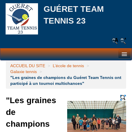
GUÉRET TEAM
TENNIS 23
Le Club
ACCUEIL DU SITE
>
L’école de tennis
>
Galaxie tennis
>
Les équipes
"Les graines de champions du Guéret Team Tennis ont
participé à un tournoi multichances"
L’école de tennis
"Les graines
Responsabilité Sociale et Environnementale (RSE)
de
Partenaires
champions
Actualités