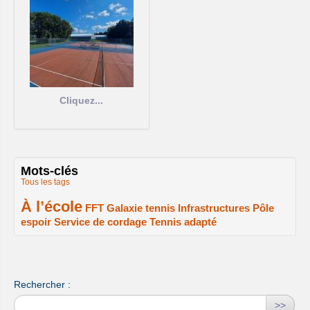
Cliquez...
Mots-clés
Tous les tags
À l’école
2/2
1/2
1/2
1/2
FFT
Galaxie tennis
Infrastructures
Pôle
espoir
Service de cordage
Tennis adapté
1/2
1/2
1/2
Rechercher :
>>