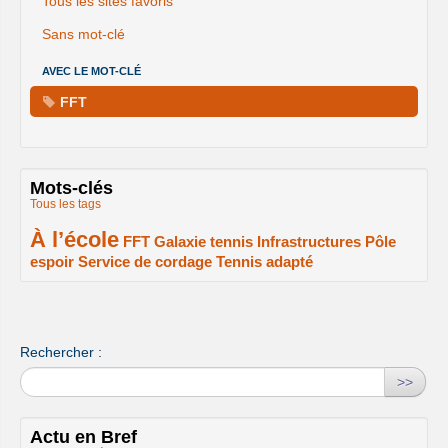
Tous les sites favoris
Sans mot-clé
AVEC LE MOT-CLÉ
FFT
Mots-clés
Tous les tags
À l’école
2/2
1/2
1/2
1/2
FFT
Galaxie tennis
Infrastructures
Pôle
espoir
Service de cordage
Tennis adapté
1/2
1/2
1/2
Rechercher :
>>
Actu en Bref