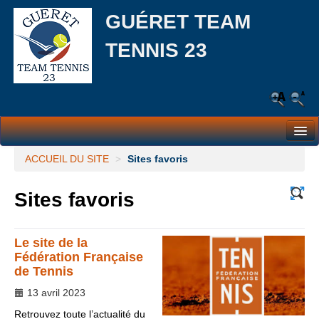
GUÉRET TEAM
TENNIS 23
Le Club
ACCUEIL DU SITE
>
Sites favoris
Les équipes
Sites favoris
L’école de tennis
Responsabilité Sociale et Environnementale (RSE)
Le site de la
Fédération Française
Partenaires
de Tennis
13 avril 2023
Actualités
Retrouvez toute l’actualité du