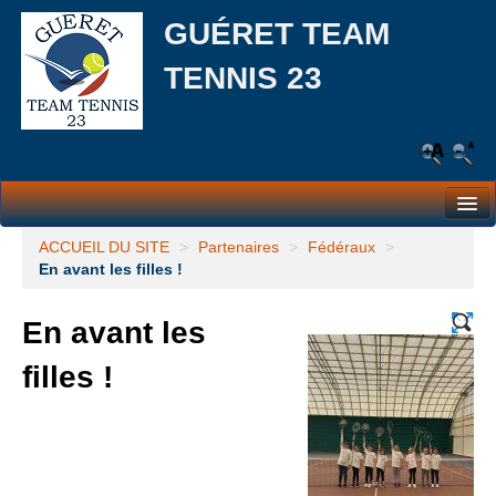
GUÉRET TEAM
TENNIS 23
Le Club
ACCUEIL DU SITE
>
Partenaires
>
Fédéraux
>
En avant les filles !
Les équipes
En avant les
L’école de tennis
filles !
Responsabilité Sociale et Environnementale (RSE)
Partenaires
Actualités