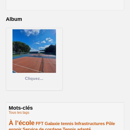
Album
Cliquez...
Mots-clés
Tous les tags
À l’école
2/2
1/2
1/2
1/2
FFT
Galaxie tennis
Infrastructures
Pôle
espoir
Service de cordage
Tennis adapté
1/2
1/2
1/2